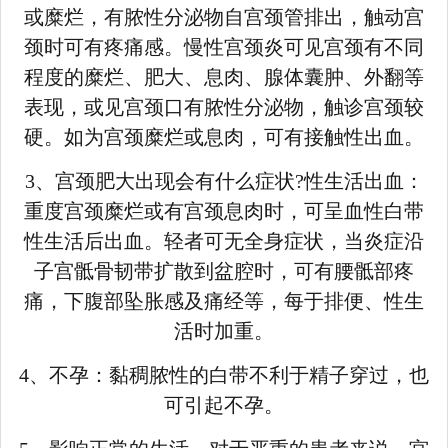
或糜烂，有脓性分泌物自宫颈管排出，触动宫
颈时可有疼痛感。慢性宫颈炎可见宫颈有不同
程度的糜烂、肥大、息肉、腺体囊肿、外翻等
表现，或见宫颈口有脓性分泌物，触诊宫颈较
硬。如为宫颈糜烂或息肉，可有接触性出血。
3、宫颈肥大出现会有什么症状?性生活出血：
重度宫颈糜烂或有宫颈息肉时，可呈血性白带
性生活后出血。轻者可无全身症状，当炎症沿
子宫骶骨韧带扩散到盆腔时，可有腰骶部疼
痛，下腹部坠胀感及痛经等，每于排便、性生
活时加重。
4、不孕：黏稠脓性的白带不利于精子穿过，也
可引起不孕。