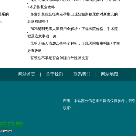
+术后恢复全攻略
关系的
多囊卵巢综合征患者孕期出现妊娠期糖尿病对新生儿的
呢
影响有哪些？
2026昆明无痛人流费用全解析：正规医院价格、手术流
程及注意事项一览
昆明无痛人流2026价格全解析：正规医院费用明细+术前
必查攻略
宫颈性不孕是否会伴随白带性状改变
网站首页
|
关于我们
|
联系我们
|
网站地图
声明：本站部分信息来自网络仅供参考，若引
联系!!