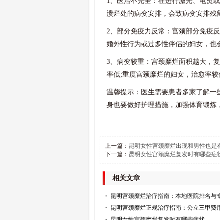
1、医治不完全：在进行激光、电烫
溃烂处的病变安排，会致病变安排残
2、部分免疫力反常：宫颈部分免疫
婚外性行为或过多性伴侣的妇女，也
3、病变较重：宫颈糜烂面积越大，
率低;重度宫颈糜烂的妇女，治愈率
温馨提示：医生需要患者多家了解一
身也要做好护理措施，加强体育锻炼
上一篇：
昆明女性宫颈糜烂出现和男性也是
下一篇：
昆明女性宫颈糜烂复发时有哪些症
相关文章
昆明宫颈糜烂治疗指南：本地医院排名与
昆明宫颈糜烂正规治疗指南：公立三甲费
昆明女性宫颈糜烂复发时有哪些症状