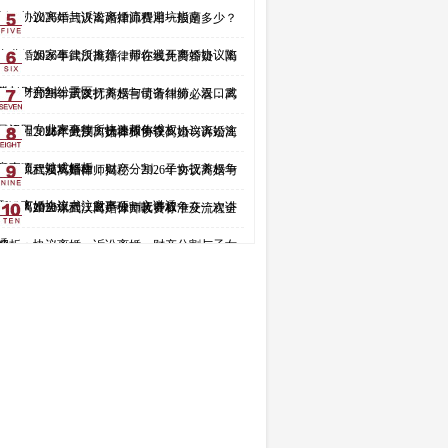
析：协议离婚与诉讼离婚流程避坑指南
2026年武汉离婚律师费用一般是多少？
专业婚姻家事律所推荐，帮你避开离婚协议陷
2026年武汉离婚律师在线免费答疑：离
阱与财产纠纷雷区
异财产分割、子女抚养权与债务纠纷，汉口武
2026年武汉打离婚官司请律师必看：离
昌汉阳专业家事律所快速帮你维权
婚流程、财产分割、抚养权争夺、协议离婚注
2026年武汉离婚律师协议离婚与诉讼离
意事项一站式解析
婚全流程避坑指南：财产分割、子女抚养权争
武汉离婚律师揭秘：2026年协议离婚与
取、离婚协议书注意事项一文讲透
诉讼离婚全流程，财产分割抚养权争夺一次讲
2026年武汉离婚律师收费标准及流程全
透
解析：协议离婚、诉讼离婚、财产分割与子女
抚养一站式指南