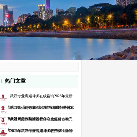
热门文章
武汉专业离婚律师在线咨询2026年最新
收费透明_武汉资深婚姻家事律所免费解答诉讼
武汉离婚前必看！2026年找离婚律师费
流程与离婚财产分割问题
用多少？财产分割与抚养权争夺全解析，看完
武汉离婚纠纷专业律师在线免费咨询
不踩坑
2026 年最新财产分割子女抚养权协议谈判服务
2026年武汉专业离婚律师收费标准全解