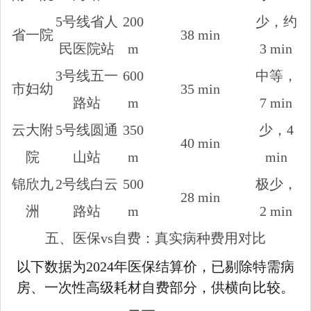
5号线省人
200
少，约
省一院
38 min
民医院站
m
3 min
3号线五一
600
中等，
市妇幼
35 min
路站
m
7 min
云大附
5号线圆通
350
少，4
40 min
院
山站
m
min
锦欣九
2号线白云
500
极少，
28 min
洲
路站
m
2 min
五、医保vs自费：真实病种费用对比
以下数据为2024年医保结算价，已剔除特需病
房、一次性高级耗材自费部分，供横向比较。