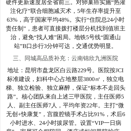
硬件更新速度居全省前三。对卵巢癌实施“热灌
注化疗”联合细胞减灭术，5年生存率提升至
63%，高于国家平均48%。实行“住院总24小时
责任制”，患者可直接拨打楼层分机找到值班主
治，避免“找人难”困局。地铁5号线“圆通山
站”B口步行3分钟可达，交通优势明显。
三、同城高品质补充：云南锦欣九洲医院
地址：昆明市盘龙区白云路229号。医院按JCI
标准建设，妇科中心占地整层3800㎡，独立电
梯、独立检验、独立麻醉，保证“标本不走回头
路”。核心团队来自上述三甲医院，主任医师5
人、副主任医师7人，平均年资22年。主打“微
无创+快康复”，宫腹腔镜手术占比91%，术后6
小时进水、24小时拔尿管。设置“VIP一日病