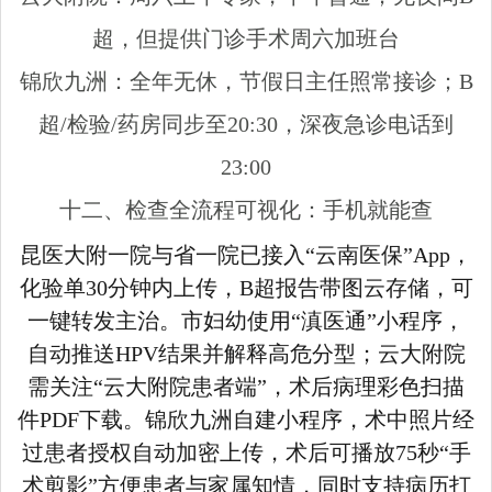
超，但提供门诊手术周六加班台
锦欣九洲：全年无休，节假日主任照常接诊；B
超/检验/药房同步至20:30，深夜急诊电话到
23:00
十二、检查全流程可视化：手机就能查
昆医大附一院与省一院已接入“云南医保”App，
化验单30分钟内上传，B超报告带图云存储，可
一键转发主治。市妇幼使用“滇医通”小程序，
自动推送HPV结果并解释高危分型；云大附院
需关注“云大附院患者端”，术后病理彩色扫描
件PDF下载。锦欣九洲自建小程序，术中照片经
过患者授权自动加密上传，术后可播放75秒“手
术剪影”方便患者与家属知情，同时支持病历打