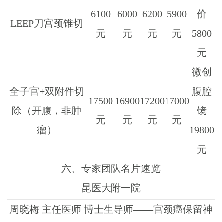
6100
6000
6200
5900
价
LEEP刀宫颈锥切
元
元
元
元
5800
元
微创
全子宫+双附件切
腹腔
17500
16900
17200
17000
除（开腹，非肿
镜
元
元
元
元
瘤）
19800
元
六、专家团队名片速览
昆医大附一院
周晓梅 主任医师 博士生导师——宫颈癌保留神