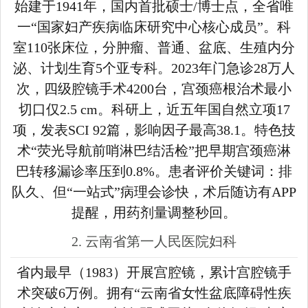
始建于1941年，国内首批硕士/博士点，全省唯
一“国家妇产疾病临床研究中心核心成员”。科
室110张床位，分肿瘤、普通、盆底、生殖内分
泌、计划生育5个亚专科。2023年门急诊28万人
次，四级腔镜手术4200台，宫颈癌根治术最小
切口仅2.5 cm。科研上，近五年国自然立项17
项，发表SCI 92篇，影响因子最高38.1。特色技
术“荧光导航前哨淋巴结活检”把早期宫颈癌淋
巴转移漏诊率压到0.8%。患者评价关键词：排
队久、但“一站式”病理会诊快，术后随访有APP
提醒，用药剂量调整秒回。
2. 云南省第一人民医院妇科
省内最早（1983）开展宫腔镜，累计宫腔镜手
术突破6万例。拥有“云南省女性盆底障碍性疾