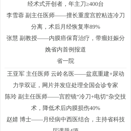
经术式开创者，年主刀≥400台
李雪蓉 副主任医师——擅长重度宫腔粘连冷刀
分离，术后月经恢复率89%
张慧 副教授——内膜癌保育治疗，带瘤妊娠分
娩省内首例报道
省一院
王亚军 主任医师 云岭名医——盆底重建+尿动
力学双证，网片并发症处理全国会诊专家
陈玲 副主任医师——宫腔镜“冷刀+电切”杂交技
术，降低术后内膜损伤40%
赵婧 博士——月经病中西医结合，主持省科技
厅课题4项