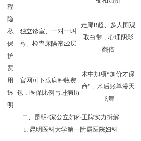
变相加价
程
隐
走廊B超、多人围观
私
独立诊室、一对一叫
取白带，心理阴影
保
号、检查床隔帘≥2层
翻倍
护
费
术中加项“加价才保
用
官网可下载病种收费
命”，术后账单漫天
透
包，医保比例写进病历
飞舞
明
二、昆明4家公立妇科王牌实力拆解
1. 昆明医科大学第一附属医院妇科