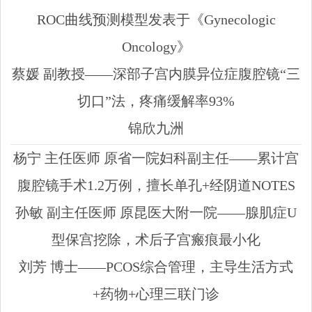
ROC曲线预测模型发表于《Gynecologic
Oncology》
蔡媛 副教授——深部子宫内膜异位症腹腔镜“三
切口”法，疼痛缓解率93%
锦欣九洲
杨宁 主任医师 原省一院妇科副主任——累计宫
腹腔镜手术1.2万例，擅长单孔+经阴道NOTES
孙敏 副主任医师 原昆医大附一院——腺肌症U
型保宫挖除，术后子宫瘢痕最小化
刘芳 博士——PCOS综合管理，主导生活方式
+药物+心理三联门诊