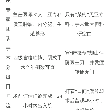
度
专
主任医师≥5人，亚专科
只有“荣衔”无亚专
家
覆盖肿瘤、内分泌、生
科，手术量大但科
团
殖整形
研空白
队
手
宣传“微创”却由住
术
四级宫腹腔镜、阴式手
院医主刀，并发症
分
术全年例数可查
转诊无门
级
日
打着“日间”旗号却
间
术前评估门诊完成，24
术后留观48小时，
流
小时内出入院