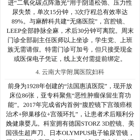
进“二氧化碳点阵激光”用于阴道松弛、压力性
尿失禁，单次15分钟，3次疗程总有效率达
89%。与麻醉科共建“无痛医院”，宫腔镜、
LEEP全部静脉全麻，术后30分钟可离院。周末
门诊全部副主任医师以上坐诊，学生党、上班
族无需请假。特需门诊可加号，但只接受现金
或医保电子凭证，线上支付需提前绑定。
4. 云南大学附属医院妇科
前身为1928年创建的“法国惠滇医院”，现开放
床位86张，亚专科聚焦“恶性肿瘤保留生育功
能”。2017年完成省内首例“腹腔镜下宫颈癌根
治术+卵巢移位+宫颈环扎”，让患者术后顺利分
娩健康婴儿。科室拥有德国STORZ 3D腔镜、美
国强生超声刀、日本OLYMPUS电子输尿管镜，