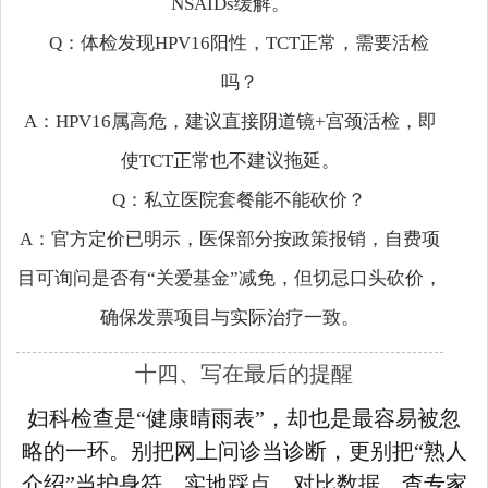
NSAIDs缓解。
Q：体检发现HPV16阳性，TCT正常，需要活检
吗？
A：HPV16属高危，建议直接阴道镜+宫颈活检，即
使TCT正常也不建议拖延。
Q：私立医院套餐能不能砍价？
A：官方定价已明示，医保部分按政策报销，自费项
目可询问是否有“关爱基金”减免，但切忌口头砍价，
确保发票项目与实际治疗一致。
十四、写在最后的提醒
妇科检查是“健康晴雨表”，却也是最容易被忽
略的一环。别把网上问诊当诊断，更别把“熟人
介绍”当护身符。实地踩点、对比数据、查专家