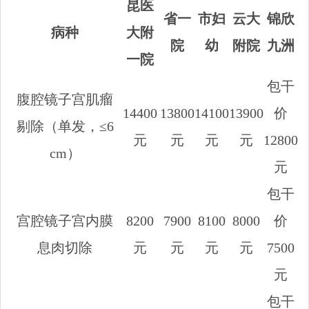
昆医
省一
市妇
云大
锦欣
病种
大附
院
幼
附院
九洲
一院
包干
腹腔镜子宫肌瘤
14400
13800
14100
13900
价
剔除（单发，≤6
元
元
元
元
12800
cm）
元
包干
宫腔镜子宫内膜
8200
7900
8100
8000
价
息肉切除
元
元
元
元
7500
元
包干