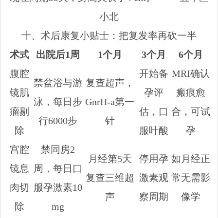
小北
十、术后康复小贴士：把复发率再砍一半
术式
出院后1周
1个月
3个月
6个月
腹腔
开始备
MRI确认
禁盆浴与游
复查超声，
镜肌
孕评
瘢痕愈
泳，每日步
GnrH-a第一
瘤剔
估，口
合，可试
行6000步
针
除
服叶酸
孕
宫腔
禁同房2
月经第5天
停用孕
如月经正
镜息
周，每日口
复查三维超
激素观
常无需影
肉切
服孕激素10
声
察周期
像学
除
mg