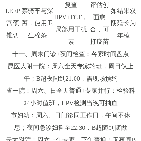
复查
评估创
LEEP
禁骑车与深
如结果双
HPV+TCT，
面愈
宫颈
蹲，使用卫
阴延长为
局部用干扰
合，可
锥切
生棉条
年检
素
打疫苗
十一、周末门诊+夜间检查：各家时间盘点
昆医大附一院：周六全天专家轮班，周日仅上
午；B超夜间到21:00，需现场预约
省一院：周六、日全天普通+专家并行；检验科
24小时值班，HPV检测当晚可抽血
市妇幼：周六、日门诊同工作日，午间不休
息；夜间急诊妇科至22:30，B超随到随做
云大附院：周六上午专家，下午普通；无夜间B