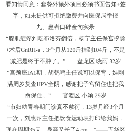
看知情同意：套餐外额外项目必须书面告知+签
字，如未提供可拒绝缴费并向医保局举报
九、患者口碑金句实录
“腺肌症疼到吃布洛芬翻倍，杨宁主任保宫挖除
+术后GnRH-a，3个月从120斤掉到104斤，不是
减肥是终于不肿了。”——盘龙区 晓雨 32岁
“宫颈癌IA1期，胡鹤鸣主任说可以保育，娃刚
满周岁复查HPV全阴，感谢把子宫留住也把我
命保住。”——官渡区 小颖 29岁
“市妇幼青春期门诊真不敷衍，13岁月经3个月
一次，刘惠萍主任把饮食运动表打印给我妈，
现在周期35天，身高又长了4 cm。”——五华区