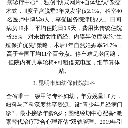
病诊疗中心”，独创“阴式网片+自体组织”杂交
术式，Ⅲ度子宫脱垂3年复发率仅2.1%。科室40
名医师中博导6人，享受国务院津贴2人。日间
病房18张，平均住院日0.9天，费用比传统住院
省35%。对未婚女性痛经、内膜异位症实施“生
殖保护优先”策略，术后1年自然妊娠率54.7%，
高于全国平均11个百分点。停车难是老问题，
但院内有共享轮椅+可租借充电宝，细节算体
贴。
3. 昆明市妇幼保健院妇科
全省唯一三级甲等专科妇幼，年分娩量1.8万，
妇科与产科深度共享资源。设“青少年月经病门
诊”，最小接诊年龄9岁；围绝经期中心配备“激
素替代治疗联合心理评估”双轨管理。2019年引