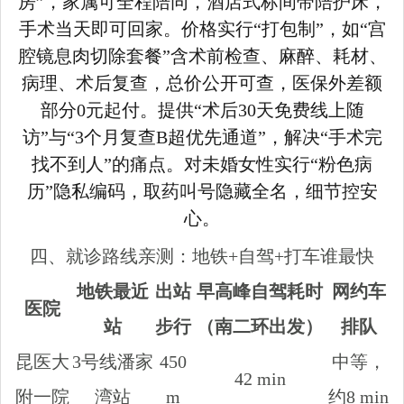
房”，家属可全程陪同，酒店式标间带陪护床，
手术当天即可回家。价格实行“打包制”，如“宫
腔镜息肉切除套餐”含术前检查、麻醉、耗材、
病理、术后复查，总价公开可查，医保外差额
部分0元起付。提供“术后30天免费线上随
访”与“3个月复查B超优先通道”，解决“手术完
找不到人”的痛点。对未婚女性实行“粉色病
历”隐私编码，取药叫号隐藏全名，细节控安
心。
四、就诊路线亲测：地铁+自驾+打车谁最快
地铁最近
出站
早高峰自驾耗时
网约车
医院
站
步行
（南二环出发）
排队
昆医大
3号线潘家
450
中等，
42 min
附一院
湾站
m
约8 min