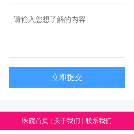
立即提交
医院首页
|
关于我们
|
联系我们