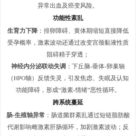
异常出血及癌变风险。
功能性紊乱
生育力下降
：排卵障碍、黄体期缩短直接降低
受孕概率，激素波动还通过改变宫颈黏液性质
阻碍精子穿透；
神经内分泌联动失调
：下丘脑-垂体-卵巢轴
（HPO轴）反馈失灵，引发焦虑、失眠及认知
功能障碍，形成“激素-情绪”恶性循环。
跨系统蔓延
肠-生殖轴异常
：肠道菌群紊乱通过短链脂肪酸
代谢影响雌激素肝肠循环，加剧激素波动；反