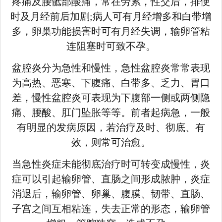
疼痛及腰骶部酸痛，常在劳累，性交后，排便
时及月经前后加剧;病人可有月经增多和白带增
多，卵巢功能损害时可有月经失调，输卵管粘
连阻塞时可致不孕。
盆腔炎分为急性和慢性，急性盆腔炎常常表现
为高热、恶寒、下腹痛、白带多、乏力、胃口
差，慢性盆腔炎可表现为下腹部一侧或两侧隐
痛、腰酸、肛门坠胀等等。前者起病急，一般
有明显的发病原因，若治疗及时、彻底、有
效，则常可治愈。
当急性炎症未能彻底治疗时可转变成慢性，炎
症可以引起输卵管、直肠之间形成脓肿，炎症
消退后，输卵管、卵巢、腹膜、韧带、直肠、
子宫之间互相粘连，失去正常的形态，输卵管