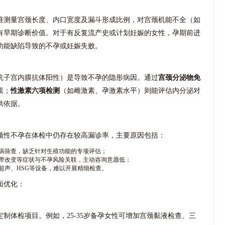
准测量宫颈长度、内口宽度及漏斗形成比例，对宫颈机能不全（如
有早期诊断价值。对于有反复流产史或计划妊娠的女性，孕期前进
功能缺陷导致的不孕或妊娠失败。
抗子宫内膜抗体阳性）是导致不孕的隐形病因。通过
宫颈分泌物免
素；
性激素六项检测
（如雌激素、孕激素水平）则能评估内分泌对
供依据。
颈性不孕在体检中仍存在较高漏诊率，主要原因包括：
病筛查，缺乏针对生殖功能的专项评估；
带改变等症状与不孕风险关联，主动咨询意愿低；
超声、HSG等设备，难以开展精细检查。
面优化：
制体检项目。例如，25-35岁备孕女性可增加宫颈黏液检查、三