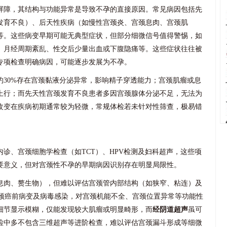
屏障，其结构与功能异常是导致不孕的直接原因。常见病因包括先
发育不良）、后天性疾病（如慢性宫颈炎、宫颈息肉、宫颈肌
等。这些病变早期可能无典型症状，但部分细微信号值得警惕，如
、月经周期紊乱、性交后少量出血或下腹隐痛等。这些症状往往被
专项检查明确病因，可能逐步发展为不孕。
约30%存在宫颈黏液分泌异常，影响精子穿透能力；宫颈肌瘤或息
上行；而先天性宫颈发育不良患者多因宫颈腺体分泌不足，无法为
改变在疾病初期通常较为轻微，常规体检若未针对性筛查，极易错
诊、宫颈细胞学检查（如TCT）、HPV检测及妇科超声，这些项
要意义，但对宫颈性不孕的早期病因识别存在明显局限性。
息肉、赘生物），但难以评估宫颈管内部结构（如狭窄、粘连）及
颈癌前病变及病毒感染，对宫颈机能不全、宫颈位置异常等功能性
细节显示模糊，仅能发现较大肌瘤或明显畸形，而
经阴道超声
虽可
检中多不包含三维超声等进阶检查，难以评估宫颈漏斗形成等细微