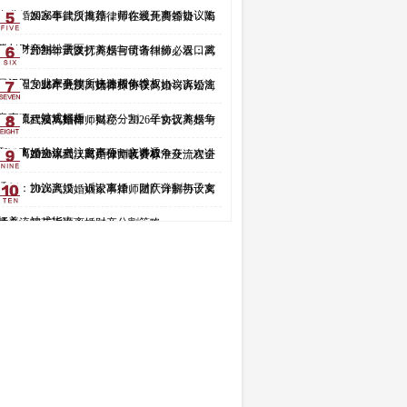
专业婚姻家事律所推荐，帮你避开离婚协议陷
2026年武汉离婚律师在线免费答疑：离
阱与财产纠纷雷区
异财产分割、子女抚养权与债务纠纷，汉口武
2026年武汉打离婚官司请律师必看：离
昌汉阳专业家事律所快速帮你维权
婚流程、财产分割、抚养权争夺、协议离婚注
2026年武汉离婚律师协议离婚与诉讼离
意事项一站式解析
婚全流程避坑指南：财产分割、子女抚养权争
武汉离婚律师揭秘：2026年协议离婚与
取、离婚协议书注意事项一文讲透
诉讼离婚全流程，财产分割抚养权争夺一次讲
2026年武汉离婚律师收费标准及流程全
透
解析：协议离婚、诉讼离婚、财产分割与子女
2026武汉婚姻家事律师团队详解协议离
抚养一站式指南
婚全流程与诉讼离婚财产分割策略