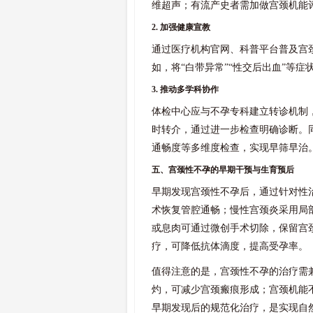
维超声；有流产史者需加做宫颈机能
2. 加强健康宣教
通过医疗机构官网、科普平台普及宫
如，将“白带异常”“性交后出血”等
3. 推动多学科协作
体检中心应与不孕专科建立转诊机制
时转介，通过进一步检查明确诊断。
通畅度等多维度检查，实现早筛早治
五、宫颈性不孕的早期干预与生育预后
早期发现宫颈性不孕后，通过针对性
术恢复管腔通畅；慢性宫颈炎采用局
或息肉可通过微创手术切除，保留宫
疗，可降低抗体滴度，提高受孕率。
值得注意的是，宫颈性不孕的治疗需
灼，可减少宫颈瘢痕形成；宫颈机能
早期发现后的规范化治疗，是实现自