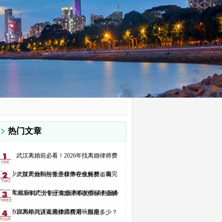
热门文章
武汉离婚前必看！2026年找离婚律师费
用多少？财产分割与抚养权争夺全解析，看完
武汉离婚纠纷专业律师在线免费咨询
不踩坑
2026 年最新财产分割子女抚养权协议谈判服务
2026年武汉专业离婚律师收费标准全解
析：协议离婚与诉讼离婚流程避坑指南
2026年武汉离婚律师费用一般是多少？