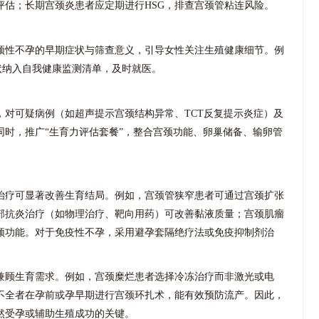
评估；长期宫颈炎患者应定期进行HSG，排查宫颈管粘连风险。
颈性不孕的早期症状与筛查意义，引导女性关注生殖健康细节。例
症状纳入自我健康监测清单，及时就医。
，对可疑病例（如超声提示宫颈结构异常、TCT反复提示炎症）及
同时，推广“生育力评估套餐”，整合宫颈功能、卵巢储备、输卵管
。
治疗可显著改善生育结局。例如，宫颈管狭窄患者可通过宫颈扩张
部抗炎治疗（如物理治疗、靶向用药）可改善黏液质量；宫颈肌瘤
颈功能。对于免疫性不孕，采用避孕套隔绝疗法或免疫抑制剂治
兼顾生育需求。例如，宫颈糜烂患者选择冷冻治疗而非激光或电
不全者在孕前或孕早期进行宫颈环扎术，能有效预防流产。因此，
然受孕或辅助生殖成功的关键。