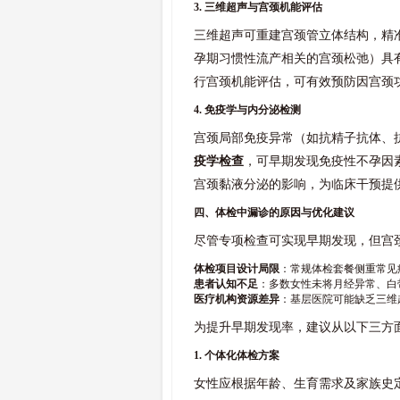
3. 三维超声与宫颈机能评估
三维超声可重建宫颈管立体结构，精
孕期习惯性流产相关的宫颈松弛）具
行宫颈机能评估，可有效预防因宫颈
4. 免疫学与内分泌检测
宫颈局部免疫异常（如抗精子抗体、
疫学检查
，可早期发现免疫性不孕因
宫颈黏液分泌的影响，为临床干预提
四、体检中漏诊的原因与优化建议
尽管专项检查可实现早期发现，但宫
体检项目设计局限
：常规体检套餐侧重常见
患者认知不足
：多数女性未将月经异常、白
医疗机构资源差异
：基层医院可能缺乏三维
为提升早期发现率，建议从以下三方
1. 个体化体检方案
女性应根据年龄、生育需求及家族史定