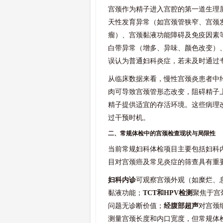
宫颈作为精子进入宫腔的第一道生理
天性发育异常（如宫颈管狭窄、宫颈
瘤）、宫颈黏液功能障碍及免疫因素
白带异常（增多、异味、颜色改变）
误认为普通妇科炎症，若未及时通过
从临床数据来看，慢性宫颈炎患者中
肉可导致宫颈管形态改变，阻碍精子
精子提供适宜的存活环境。这些病理
过干预时机。
二、常规体检中的宫颈检查现状与局限性
当前常规妇科体检项目主要包括妇科内
目对宫颈癌及常见炎症的筛查具有重
妇科内诊
可观察宫颈外观（如糜烂、
黏液功能；
TCT和HPV检测
聚焦于宫
问题无诊断价值；
经腹部超声
对宫颈
测量宫颈长度和内口宽度，但常规体