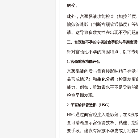
病变。
此外，宫颈黏液功能检查（如拉丝度
输卵管造影（判断宫颈管通畅度）等
请。这导致多数女性在出现不孕问题
三、宫颈性不孕的专项筛查手段与早期发现
针对宫颈性不孕的病因特点，以下专
1. 宫颈黏液功能评估
宫颈黏液的质与量直接影响精子存活
晶形成情况）和
生化分析
（检测糖蛋
能力。例如，雌激素水平不足导致的
检查早期发现。
2. 子宫输卵管造影（HSG）
HSG通过向宫腔注入造影剂，在X线
查可清晰显示宫颈管狭窄、粘连、憩
要手段。建议有家族不孕史或月经异