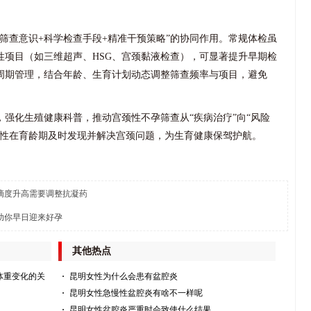
筛查意识+科学检查手段+精准干预策略”的协同作用。常规体检虽
性项目（如三维超声、HSG、宫颈黏液检查），可显著提升早期检
周期管理，结合年龄、生育计划动态调整筛查频率与项目，避免
强化生殖健康科普，推动宫颈性不孕筛查从“疾病治疗”向“风险
女性在育龄期及时发现并解决宫颈问题，为生育健康保驾护航。
滴度升高需要调整抗凝药
助你早日迎来好孕
其他热点
体重变化的关
昆明女性为什么会患有盆腔炎
昆明女性急慢性盆腔炎有啥不一样呢
昆明女性盆腔炎严重时会致使什么结果