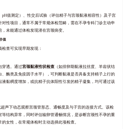
、pH值测定）、性交后试验（评估精子与宫颈黏液相容性）及子宫
针对性项目，通常不属于常规体检范畴，需在不孕专科门诊主动申
前，未能通过体检发现潜在宫颈病变。
价值
项检查可实现早期发现：
与穿透。通过
宫颈黏液性状检查
（如排卵期黏液拉丝度、羊齿状结
白、酶类及免疫因子水平），可判断黏液是否具备支持精子上行的
黏液黏稠度增加，或抗精子抗体阳性引发的精子凝集，均可通过该
或超声下动态观察宫颈管形态、通畅度及与子宫的连接方式。该检
室等结构异常，同时评估输卵管通畅情况，是诊断宫颈性不孕的重
常的女性，在常规体检时主动选择此项检查。