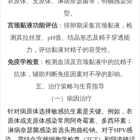
衣原体、支原体、淋病奈瑟菌等，明确感染类
型。
宫颈黏液功能评估
：排卵期采集宫颈黏液，检
测其拉丝度、pH值、结晶形态及精子穿透能
力，评估黏液对精子的容受性。
免疫学检查
：检测血清及宫颈黏液中的抗精子
抗体，辅助判断免疫因素对不孕的影响。
五、治疗策略与生育指导
（一）病因治疗
针对病原体选择敏感抗生素是关键。例如，衣
原体或支原体感染常用阿奇霉素、多西环素；
淋病奈瑟菌感染首选头孢曲松钠。对于HPV感
染，需结合宫颈细胞学检查（TCT）和阴道镜活